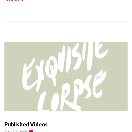
Published Videos
By:
c1920848
1