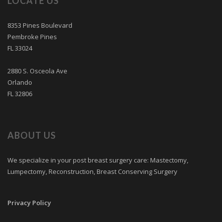
LOCATE US
8353 Pines Boulevard
Pembroke Pines
FL 33024
2880 S. Osceola Ave
Orlando
FL 32806
ABOUT US
We specialize in your post breast surgery care: Mastectomy,
Lumpectomy, Reconstruction, Breast Conserving Surgery
Privacy Policy