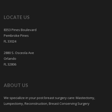
LOCATE US
8353 Pines Boulevard
Pembroke Pines
FL 33024
2880 S. Osceola Ave
Orlando
FL 32806
ABOUT US
We specialize in your post breast surgery care: Mastectomy,
Lumpectomy, Reconstruction, Breast Conserving Surgery