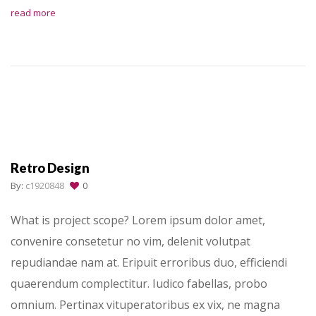
read more
Retro Design
By:
c1920848
0
What is project scope? Lorem ipsum dolor amet,
convenire consetetur no vim, delenit volutpat
repudiandae nam at. Eripuit erroribus duo, efficiendi
quaerendum complectitur. Iudico fabellas, probo
omnium. Pertinax vituperatoribus ex vix, ne magna