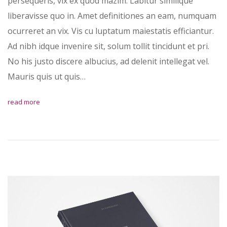
persequeris, vix ex quod mazim. Labitur similique
liberavisse quo in. Amet definitiones an eam, numquam
ocurreret an vix. Vis cu luptatum maiestatis efficiantur.
Ad nibh idque invenire sit, solum tollit tincidunt et pri.
No his justo discere albucius, ad delenit intellegat vel.
Mauris quis ut quis…
read more